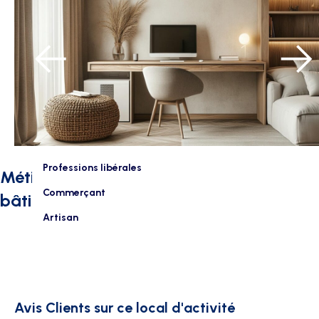
Professions libérales
Métiers intéressés par ce type de
Commerçant
bâtiment :
Artisan
Avis Clients sur ce local d'activité