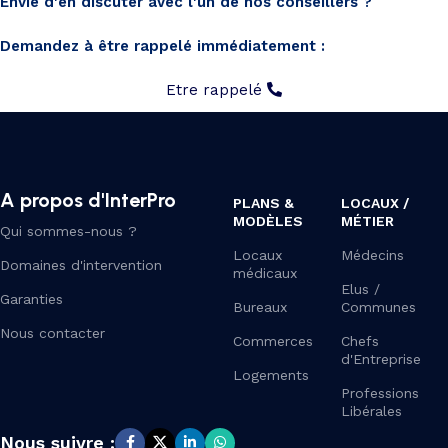
Envie d'en discuter avec l'un de nos conseillers ?
Demandez à être rappelé immédiatement :
Etre rappelé
A propos d'InterPro
PLANS &
LOCAUX /
MODÈLES
MÉTIER
Qui sommes-nous ?
Locaux
Médecins
Domaines d'intervention
médicaux
Elus /
Garanties
Bureaux
Communes
Nous contacter
Commerces
Chefs
d'Entreprise
Logements
Professions
Libérales
Nous suivre :