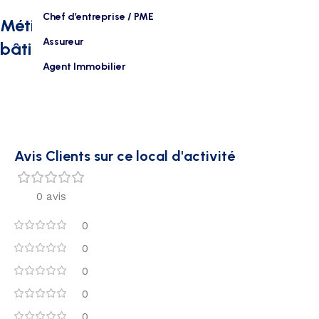
Chef d’entreprise / PME
Métiers intéressés par ce type de
Assureur
bâtiment :
Agent Immobilier
Avis Clients sur ce local d'activité
0 avis
0
0
0
0
0