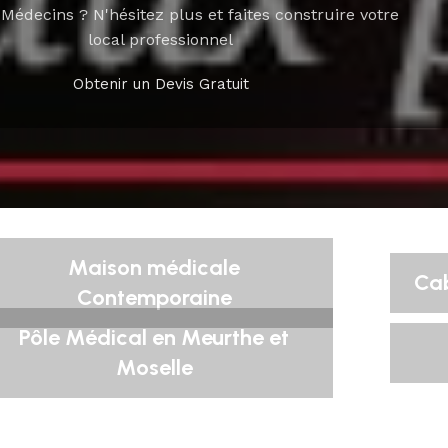
Médecins ? N'hésitez plus et faites construire votre
local professionnel
Obtenir un Devis Gratuit
Maison médicale
Cab
Contemporaine
Pôle Médical en Meurthe et
Moselle