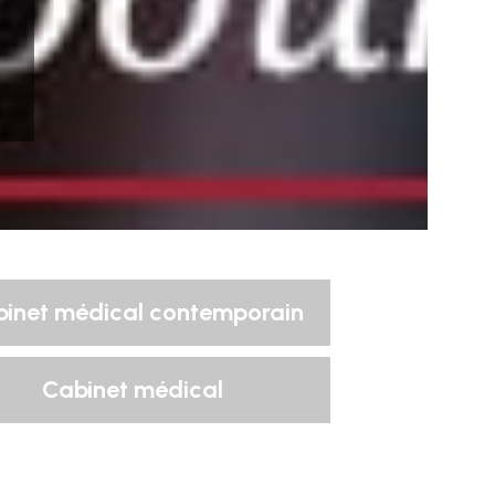
inet médical contemporain
Cabinet médical