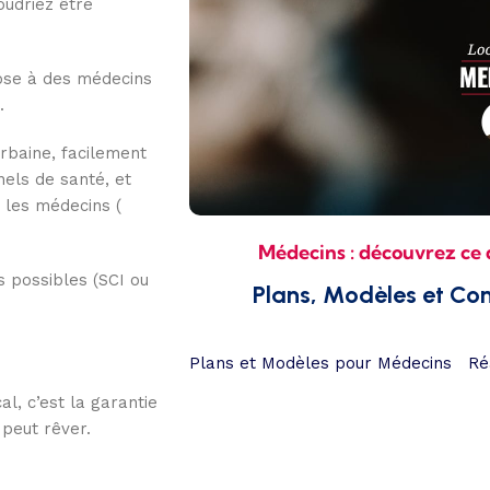
oudriez être
pose à des médecins
.
urbaine, facilement
nels de santé, et
 les médecins (
Médecins : découvrez ce 
 possibles (SCI ou
Plans, Modèles et Co
Plans et Modèles pour Médecins
Ré
l, c’est la garantie
 peut rêver.