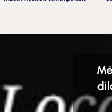
Mé
di