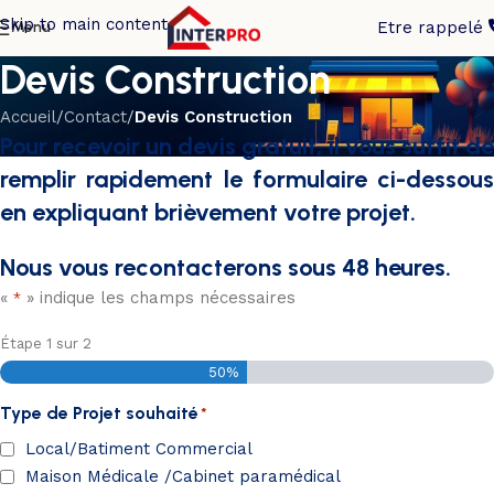
Skip to main content
Menu
Etre rappelé
Devis Construction
Accueil
/
Contact
/
Devis Construction
Pour recevoir un devis gratuit, il vous suffit de
remplir rapidement le formulaire ci-dessous
en expliquant brièvement votre projet.
Nous vous recontacterons sous 48 heures.
«
» indique les champs nécessaires
*
Étape
1
sur
2
50%
Type de Projet souhaité
*
Local/Batiment Commercial
Maison Médicale /Cabinet paramédical