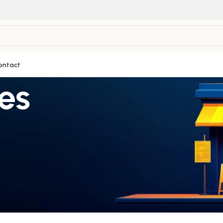
ontact
es