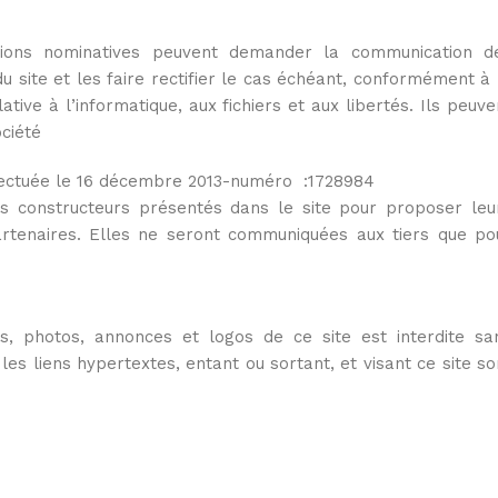
ations nominatives peuvent demander la communication d
u site et les faire rectifier le cas échéant, conformément à 
tive à l’informatique, aux fichiers et aux libertés. Ils peuve
ociété
ffectuée le 16 décembre 2013-numéro :1728984
es constructeurs présentés dans le site pour proposer leu
partenaires. Elles ne seront communiquées aux tiers que po
es, photos, annonces et logos de ce site est interdite sa
s liens hypertextes, entant ou sortant, et visant ce site so