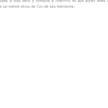
usés à tout tiers y compris à InterPro et aux aurez sites 
 site lui-même et/ou de l’un de ses éléments.