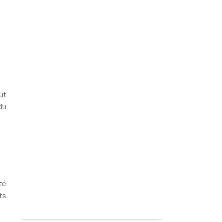
ut
du
té
ts