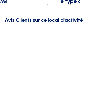
Métiers intéressés par ce type de bâtimen
Avis Clients sur ce local d'activité