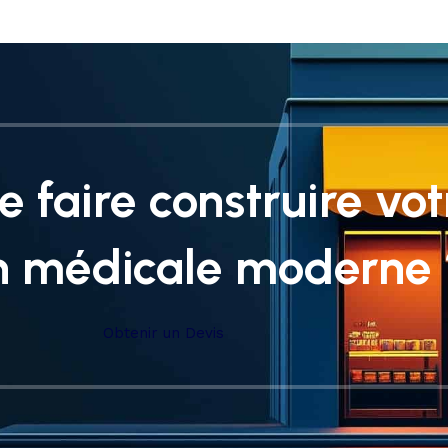
e faire construire vot
n médicale moderne 
Obtenir un Devis