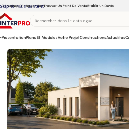
Skip to main content
Domaines D’intervention
Trouver Un Point De Vente
Etablir Un Devis
–
Presentation
Plans Et Modèles
Votre Projet
Constructions
Actualités
C
Accueil
/
Cabinets médicaux
/
Maison médicale moderne