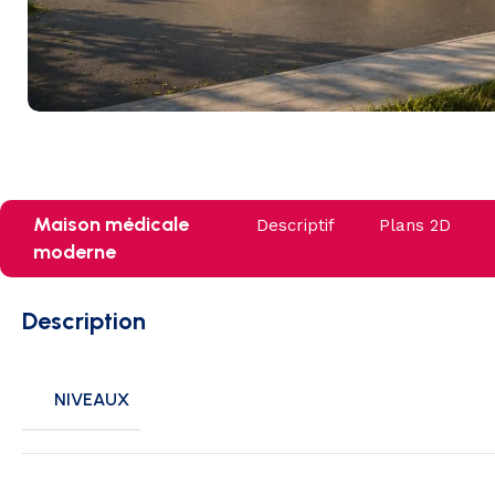
Maison médicale
Descriptif
Plans 2D
moderne
Description
NIVEAUX