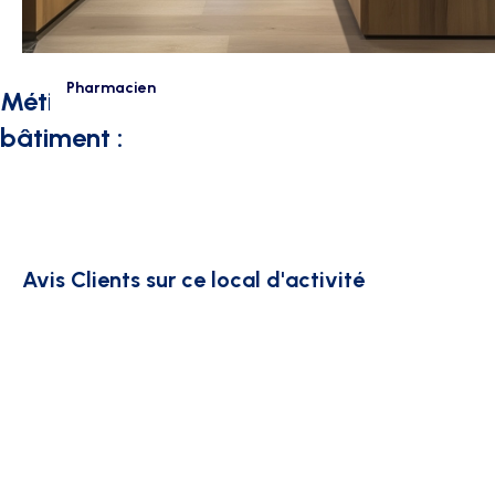
Pharmacien
Métiers intéressés par ce type de
bâtiment :
Avis Clients sur ce local d'activité